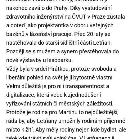
nakonec zaválo do Prahy. Díky vystudování
zdravotního inženýrství na ČVUT v Praze zůstala
a doteď jako projektantka v oboru veřejných
bazénů v lázeňství pracuje. Před 20 lety se
nastěhovala do starší sídlištní části Letňan.
Později se s mužem a synem přestěhovala do
nové výstavby u lesoparku.
Vždy byla v srdci Pirátkou, protože svoboda a
liberální pohled na svět je jí bytostně vlastní.
Velmi důležitá je pro ni i transparentnost a
digitalizace, která vede k zjednodušení
vyřizování státních či městských záležitostí.
Protože je rodina pro Martinu to nejdůležitější,
ráda by, aby Letňany umožnily rodinám příjemné
místo k žití. Aby měly rodiny nejen kde bydlet, ale
také kde trávit svůj volný čas. V Letňanech ji