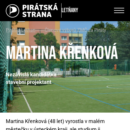
Letňany
Piráti z Letňan
Členové výborů ZMČ za Piráty
Martina Křenková
Nezávislá kandidátka
stavební projektant
Martina Křenková (48 let) vyrostla v malém
městečku v ústeckém kraji, ale studium ji