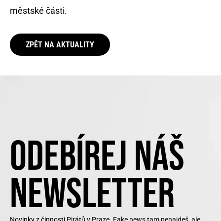
městské části.
ZPĚT NA AKTUALITY
ODEBÍREJ NÁŠ
NEWSLETTER
Novinky z činnosti Pirátů v Praze. Fake news tam nenajdeš, ale